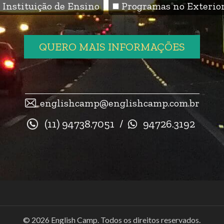
Instituição de Ensino
Programas no Exterio
QUERO MAIS INFORMAÇÕES
englishcamp@englishcamp.com.br
(11) 94738.7051
/
94726.3192
© 2026 English Camp. Todos os direitos reservados.