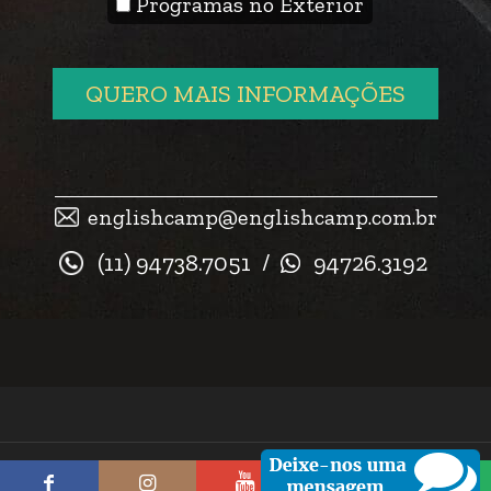
Programas no Exterior
QUERO MAIS INFORMAÇÕES
englishcamp@englishcamp.com.br
(11) 94738.7051
/
94726.3192
© 2026 English Camp. Todos os direitos reservados.